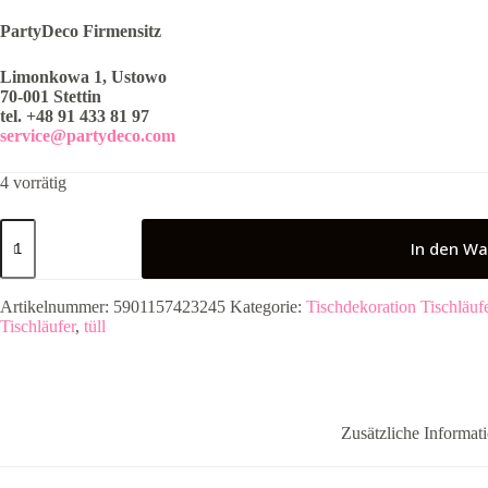
PartyDeco Firmensitz
Limonkowa 1, Ustowo
70-001 Stettin
tel. +48 91 433 81 97
service@partydeco.com
4 vorrätig
Tüll
Tischläufer
In den Wa
rot
16cm
x
Artikelnummer:
5901157423245
Kategorie:
Tischdekoration Tischläuf
9m
Tischläufer
,
tüll
Menge
Zusätzliche Informat