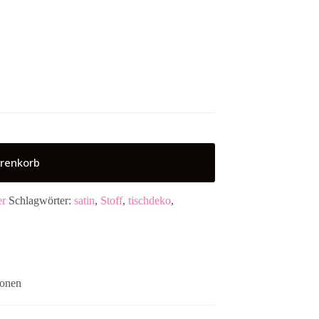
renkorb
er
Schlagwörter:
satin
,
Stoff
,
tischdeko
,
ionen