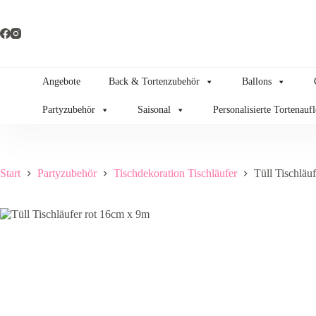
Zum
Inhalt
springen
Angebote
Back & Tortenzubehör
Ballons
Partyzubehör
Saisonal
Personalisierte Tortenauf
Start
Partyzubehör
Tischdekoration Tischläufer
Tüll Tischläu