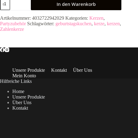
In den Warenkorb
4
Glitter
Maxi
Artikelnummer:
4032722942029
Kategorien:
Kerzen
,
9,5cm
Partyzubehör
Schlagwörter:
geburtstagskuchen
,
kerze
,
kerzen
,
Menge
Zahlenkerze
Unsere Produkte
Kontakt
Über Uns
Mein Konto
Hilfreiche Links
Home
Unsere Produkte
Über Uns
Kontakt