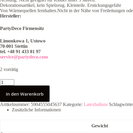
Dekorationsartikel, kein Spielzeug. Kleinteile. Erstickungsgefahr
Von Wärmequellen fernhalten.Nicht in der Nähe von Freileitungen ode
Hersteller:
PartyDeco Firmensitz
Limonkowa 1, Ustowo
70-001 Stettin
tel. +48 91 433 81 97
service@partydeco.com
2 vorrätig
60cm
XL
Luftballon
In den Warenkorb
-
Pure
Artikelnummer:
5904555045637
Kategorie:
Latexballons
Schlagwörte
White
Zusätzliche Informationen
Menge
Gewicht