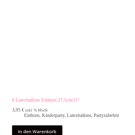
6 Latexballons Einhorn 27,5cm/11″
3,95
€
inkl. % MwSt.
Einhorn
,
Kinderparty
,
Latexballons
,
Partyzubehör
In den Warenkorb