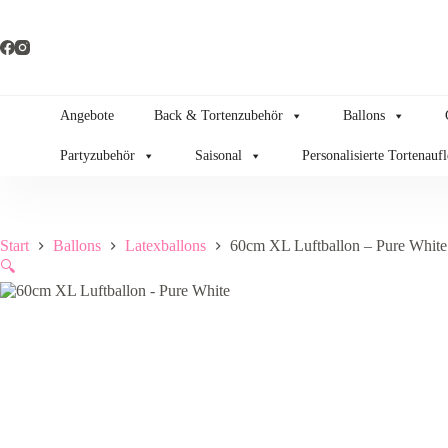
Zum
Inhalt
springen
Angebote
Back & Tortenzubehör
Ballons
Partyzubehör
Saisonal
Personalisierte Tortenauf
Start
Ballons
Latexballons
60cm XL Luftballon – Pure White
🔍