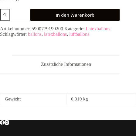
Ballons
In den Warenkorb
30
cm,
Happy
Artikelnummer:
5900779199200
Kategorie:
Latexballons
Birthday
Schlagwörter:
ballons
,
latexballons
,
luftballons
To
You,
gemischt
Menge
Zusätzliche Informationen
Gewicht
0,010 kg