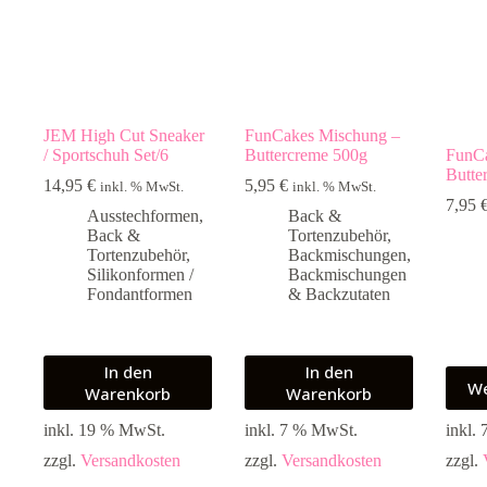
JEM High Cut Sneaker
FunCakes Mischung –
/ Sportschuh Set/6
Buttercreme 500g
FunCa
Butte
14,95
€
5,95
€
inkl. % MwSt.
inkl. % MwSt.
7,95
Ausstechformen
,
Back &
Back &
Tortenzubehör
,
Tortenzubehör
,
Backmischungen
,
Silikonformen /
Backmischungen
Fondantformen
& Backzutaten
In den
In den
We
Warenkorb
Warenkorb
inkl. 19 % MwSt.
inkl. 7 % MwSt.
inkl.
zzgl.
Versandkosten
zzgl.
Versandkosten
zzgl.