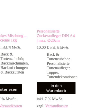
Personalisierte
kes Mischung –
Zuckeraufleger DIN A4
rcreme 1kg
| max. ∅20cm
€
10,00
€
inkl. % MwSt.
inkl. % MwSt.
Back &
Back &
Tortenzubehör
,
Tortenzubehör
,
Backmischungen
,
Personalisierte
Backmischungen
Tortenaufleger
,
& Backzutaten
Topper
,
Tortendekorationen
In den
iterlesen
Warenkorb
 7 % MwSt.
inkl. 7 % MwSt.
Versandkosten
zzgl.
Versandkosten