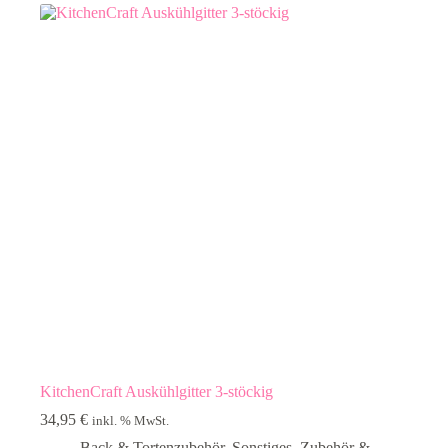
KitchenCraft Auskühlgitter 3-stöckig
34,95
€
inkl. % MwSt.
Back & Tortenzubehör
,
Sonstiges
,
Zubehör &