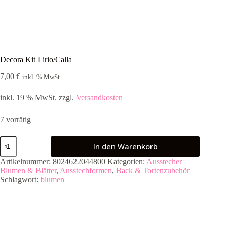
Decora Kit Lirio/Calla
7,00
€
inkl. % MwSt.
inkl. 19 % MwSt.
zzgl.
Versandkosten
7 vorrätig
Decora
In den Warenkorb
Kit
Lirio/Calla
Artikelnummer:
8024622044800
Kategorien:
Ausstecher
Menge
Blumen & Blätter
,
Ausstechformen
,
Back & Tortenzubehör
Schlagwort:
blumen