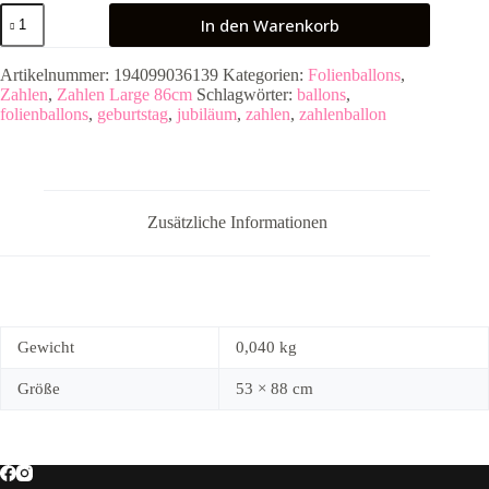
Folienballon
In den Warenkorb
Large
4
Regenbogen
Artikelnummer:
194099036139
Kategorien:
Folienballons
,
86cm
Zahlen
,
Zahlen Large 86cm
Schlagwörter:
ballons
,
Menge
folienballons
,
geburtstag
,
jubiläum
,
zahlen
,
zahlenballon
Zusätzliche Informationen
Gewicht
0,040 kg
Größe
53 × 88 cm