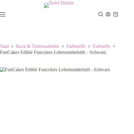
Zum
Inhalt
springen
Warenkor
Start
Back & Tortenzubehör
Farbstoffe
Farbstifte
FunCakes Edible Funcolors Lebensmittelstift – Schwarz