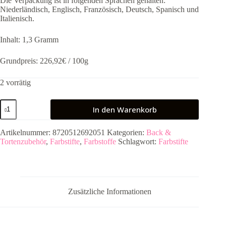
Die Verpackung ist in folgenden Sprachen gehalten:
Niederländisch, Englisch, Französisch, Deutsch, Spanisch und
Italienisch.
Inhalt: 1,3 Gramm
Grundpreis: 226,92€ / 100g
2 vorrätig
FunCakes
In den Warenkorb
Edible
Funcolors
Lebensmittelstift
Artikelnummer:
8720512692051
Kategorien:
Back &
-
Tortenzubehör
,
Farbstifte
,
Farbstoffe
Schlagwort:
Farbstifte
Schwarz
Menge
Zusätzliche Informationen