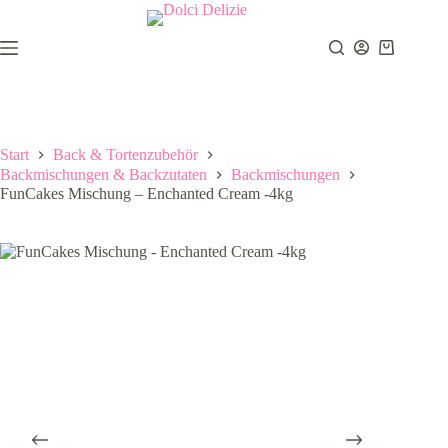
Zum
Inhalt
springen
Warenkor
Start
Back & Tortenzubehör
Backmischungen & Backzutaten
Backmischungen
FunCakes Mischung – Enchanted Cream -4kg