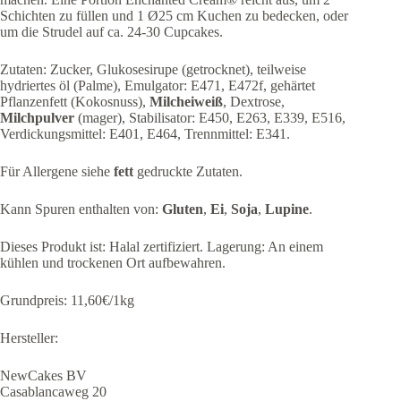
Schichten zu füllen und 1 Ø25 cm Kuchen zu bedecken, oder
um die Strudel auf ca. 24-30 Cupcakes.
Zutaten: Zucker, Glukosesirupe (getrocknet), teilweise
hydriertes öl (Palme), Emulgator: E471, E472f, gehärtet
Pflanzenfett (Kokosnuss),
Milcheiweiß
, Dextrose,
Milchpulver
(mager), Stabilisator: E450, E263, E339, E516,
Verdickungsmittel: E401, E464, Trennmittel: E341.
Für Allergene siehe
fett
gedruckte Zutaten.
Kann Spuren enthalten von:
Gluten
,
Ei
,
Soja
,
Lupine
.
Dieses Produkt ist: Halal zertifiziert. Lagerung: An einem
kühlen und trockenen Ort aufbewahren.
Grundpreis: 11,60€/1kg
Hersteller:
NewCakes BV
Casablancaweg 20