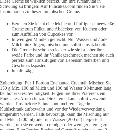
Diese Creme ist wirklich perfekt, um Ihre Kreativität in
Schwung zu bringen! Auf Funcakes.com finden Sie viele
Inspirationen zu dieser himmlischen Creme.
Bereiten Sie leicht eine leichte und fluffige schneeweiße
Creme zum Füllen und Abdecken von Kuchen oder
zum Auffüllen von Cupcakes vor.
In wenigen Minuten gemacht. Nur Wasser und / oder
Milch hinzufügen, mischen und sofort einsatzbereit.
Die Creme ist schon so lecker wie sie ist, aber ihre
weiße Farbe und ihr Vanillegeschmack machen sie auch
perfekt zum Hinzufügen von Lebensmittelfarben und
Geschmackspasten.
Inhalt: 4kg
Zubereitung: Für 1 Portion Enchanted Cream®. Mischen Sie
150 g Mix, 100 ml Milch und 100 ml Wasser 3 Minuten lang
bei hoher Geschwindigkeit. Fügen Sie Ihrer Präferenz ein
FunCakes-Aroma hinzu. Die Creme kann sofort verwendet
werden. Produzierte Sahne kann mehrere Tage im
Kühlschrank aufbewahrt und vor der Wiederverwendung
umgerührt werden. Falls bevorzugt, kann die Mischung nur
mit Milch (200 ml) oder nur Wasser (200 ml) hergestellt
werden, um sie entweder cremiger oder weniger cremig zu
machen. Eine Portion Enchanted Cream® reicht aus, um 2