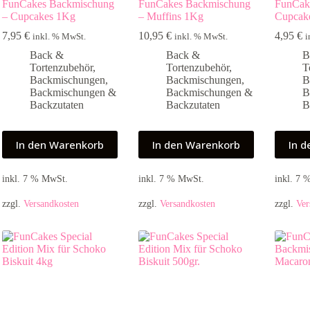
FunCakes Backmischung
FunCakes Backmischung
FunCak
– Cupcakes 1Kg
– Muffins 1Kg
Cupcak
7,95
€
10,95
€
4,95
€
inkl. % MwSt.
inkl. % MwSt.
i
Back &
Back &
B
Tortenzubehör
,
Tortenzubehör
,
T
Backmischungen
,
Backmischungen
,
B
Backmischungen &
Backmischungen &
B
Backzutaten
Backzutaten
B
In den Warenkorb
In den Warenkorb
In 
inkl. 7 % MwSt.
inkl. 7 % MwSt.
inkl. 7
zzgl.
Versandkosten
zzgl.
Versandkosten
zzgl.
Ver