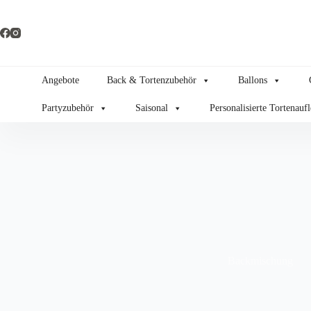
Zum
Inhalt
springen
Angebote
Back & Tortenzubehör
Ballons
Partyzubehör
Saisonal
Personalisierte Tortenauf
Backmischung