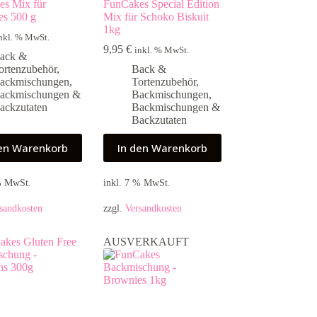
es Mix für
FunCakes Special Edition
es 500 g
Mix für Schoko Biskuit
1kg
nkl. % MwSt.
9,95
€
inkl. % MwSt.
ack &
ortenzubehör
,
Back &
ackmischungen
,
Tortenzubehör
,
ackmischungen &
Backmischungen
,
ackzutaten
Backmischungen &
Backzutaten
den Warenkorb
In den Warenkorb
 % MwSt.
inkl. 7 % MwSt.
sandkosten
zzgl.
Versandkosten
AUSVERKAUFT