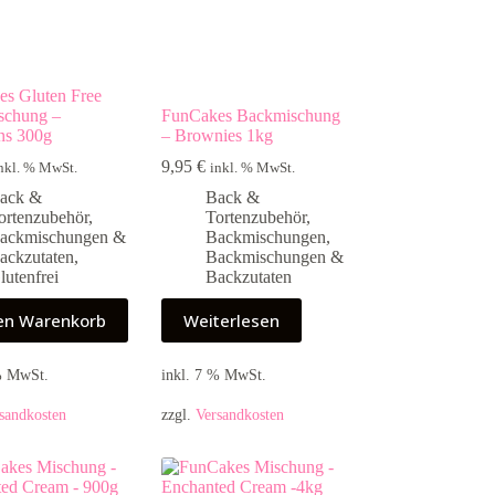
s Gluten Free
schung –
FunCakes Backmischung
ns 300g
– Brownies 1kg
9,95
€
nkl. % MwSt.
inkl. % MwSt.
ack &
Back &
ortenzubehör
,
Tortenzubehör
,
ackmischungen &
Backmischungen
,
ackzutaten
,
Backmischungen &
lutenfrei
Backzutaten
den Warenkorb
Weiterlesen
 % MwSt.
inkl. 7 % MwSt.
sandkosten
zzgl.
Versandkosten