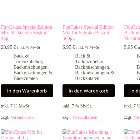
FunCakes Special Edition
FunCakes Special Edition
FunCake
Mix für Schoko Biskuit
Mix für Schoko Biskuit
Backmi
4kg
500gr.
Macaro
28,95
€
6,95
€
5,95
€
inkl. % MwSt.
inkl. % MwSt.
i
Back &
Back &
B
Tortenzubehör
,
Tortenzubehör
,
T
Backmischungen
,
Backmischungen
,
B
Backmischungen &
Backmischungen &
B
Backzutaten
Backzutaten
G
In den Warenkorb
In den Warenkorb
In 
inkl. 7 % MwSt.
inkl. 7 % MwSt.
inkl. 7
zzgl.
Versandkosten
zzgl.
Versandkosten
zzgl.
Ver