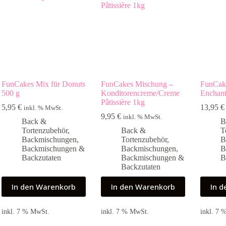
FunCakes Mix für Donuts
FunCakes Mischung –
FunCak
500 g
Konditorencreme/Creme
Enchan
Pâtissière 1kg
5,95
€
13,95
€
inkl. % MwSt.
9,95
€
inkl. % MwSt.
Back &
B
Tortenzubehör
,
Back &
T
Backmischungen
,
Tortenzubehör
,
B
Backmischungen &
Backmischungen
,
B
Backzutaten
Backmischungen &
B
Backzutaten
In den Warenkorb
In den Warenkorb
In 
inkl. 7 % MwSt.
inkl. 7 % MwSt.
inkl. 7