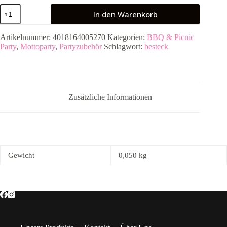
Heku
In den Warenkorb
Holz-
Löffel,
Länge
Artikelnummer:
4018164005270
Kategorien:
BBQ & Picnic
15,7
Party
,
Mottoparty
,
Partyzubehör
Schlagwort:
besteck
cm,
20
Stück
Menge
Zusätzliche Informationen
Gewicht
0,050 kg