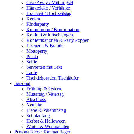
Give Away / Mitbringsel
Hängedeko / Vorhänge
Hochzeit / Hochzeitstag
Kerzen
Kinderparty
Kommunion / Konfirmation
Konfetti & luftschlangen
Konfettikanonen & Party Popper
Lizenzen & Brands
Mottoparty
Pinata
Selfie
Servietten mit Text
Taufe
Tischdekoration Tischläufer
Saisonal
Frühling & Ostern
Muttertag / Vatertag
Abschluss
Neujahr
Liebe & Valentinstag
Schulanfang
Herbst & Halloween
Winter & Weihnachten
Personalisierte Tortenaufleger