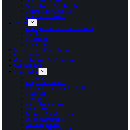
Tortendekorationen
Tortenplatten / Cake Boards
Tortenständer / Drehteller
Zubehör & Utensilien
Ballons
Ballongewichte / Gewichtbeschwerer
Bubbles
Folienballons
Latexballons
Gastgeschenke /Mandelbonbons
Geschenkartikel
Geschenkpapier / Geschenkbänder
Gutscheinkarte
Partyzubehör
Accesories
Babys & Kleinkinder
Bride to Be / Junggesellenabschied
Candy Bar
Centerprice
Cocktail & Strohhalme
Farbthemen
Fontänen / Wunderkerzen
Fußballmannschaften
Geburtstagszahlen
Give Away / Mitbringsel