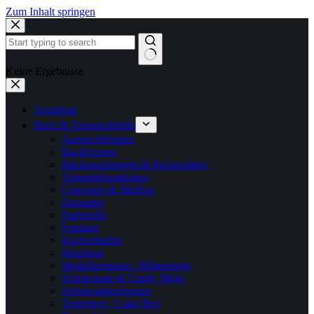
Zum Inhalt springen
Keine Ergebnisse
Angebote
Back & Tortenzubehör
Ausstechformen
Backformen
Backmischungen & Backzutaten
Tortendekorationen
Cupcakes & Muffins
Dummies
Farbstoffe
Fondant
Küchenhelfer
Marzipan
Modelliermasse / Blütenpaste
Schokolade & Candy Melts
Schokoladenformen
Tortenbox / Cake Box