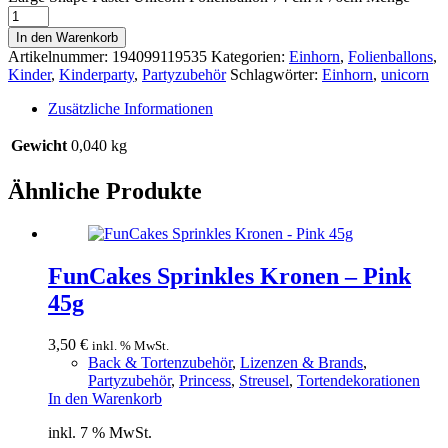
In den Warenkorb
Artikelnummer:
194099119535
Kategorien:
Einhorn
,
Folienballons
,
Kinder
,
Kinderparty
,
Partyzubehör
Schlagwörter:
Einhorn
,
unicorn
Zusätzliche Informationen
Gewicht
0,040 kg
Ähnliche Produkte
FunCakes Sprinkles Kronen – Pink
45g
3,50
€
inkl. % MwSt.
Back & Tortenzubehör
,
Lizenzen & Brands
,
Partyzubehör
,
Princess
,
Streusel
,
Tortendekorationen
In den Warenkorb
inkl. 7 % MwSt.