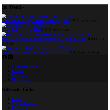
Im Trend
Air filled 9″ Happy Birthday Meerjungfrau
2,95
€
inkl. % MwSt.
Junge kniet auf der Bibel
6,95
€
inkl. % MwSt.
Personalisierte Zuckeraufleger DIN A4 | max. ∅20cm
10,00
€
inkl.
% MwSt.
Spritzbeutel 41x21cm | Modecor – 20 Stück
9,95
€
inkl. % MwSt.
Unsere Produkte
Kontakt
Über Uns
Mein Konto
Hilfreiche Links
Home
Unsere Produkte
Über Uns