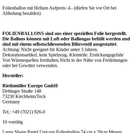
Folienballon mit Helium Aufpreis: 4.- (dürfen Sie vor Ort bei
Abholung bezahlen)
FOLIENBALLONS sind aus einer speziellen Folie hergestellt.
Die Ballons können mit Luft oder Ballongas befüllt werden und
sind mit einem selbstschliessenden Blitzventil ausgestattet
.
Achtung: Nicht geeignet für Kinder unter 3 Jahren.
Dekorationsartikel, kein Spielzeug. Kleinteile. Erstickungsgefahr
Von Wärmequellen fernhalten.Nicht in der Nähe von Freileitungen
oder bei Gewitter verwenden.
Hersteller:
Riethmüller Europe GmbH
Dettinger Straße 148
73230 Kirchheim/Teck
Germany
Tel.: +49 (7021) 926-0
10 vorrätig
Large Shape Pastel Unicorn Folienballon 74 cm x 76cm Menge