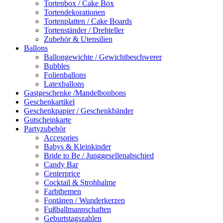
Tortenbox / Cake Box
Tortendekorationen
Tortenplatten / Cake Boards
Tortenständer / Drehteller
Zubehör & Utensilien
Ballons
Ballongewichte / Gewichtbeschwerer
Bubbles
Folienballons
Latexballons
Gastgeschenke /Mandelbonbons
Geschenkartikel
Geschenkpapier / Geschenkbänder
Gutscheinkarte
Partyzubehör
Accesories
Babys & Kleinkinder
Bride to Be / Junggesellenabschied
Candy Bar
Centerprice
Cocktail & Strohhalme
Farbthemen
Fontänen / Wunderkerzen
Fußballmannschaften
Geburtstagszahlen