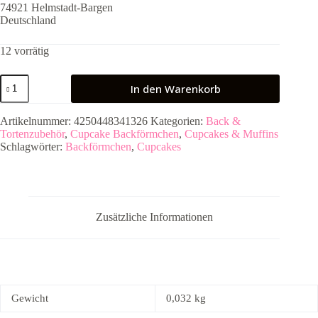
74921 Helmstadt-Bargen
Deutschland
12 vorrätig
Muffinförmchen
In den Warenkorb
Fußball
50
Stück
Artikelnummer:
4250448341326
Kategorien:
Back &
Menge
Tortenzubehör
,
Cupcake Backförmchen
,
Cupcakes & Muffins
Schlagwörter:
Backförmchen
,
Cupcakes
Zusätzliche Informationen
Gewicht
0,032 kg