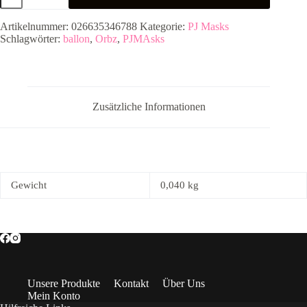
Masks"
40cm
Artikelnummer:
026635346788
Kategorie:
PJ Masks
Menge
Schlagwörter:
ballon
,
Orbz
,
PJMAsks
Zusätzliche Informationen
Gewicht
0,040 kg
Unsere Produkte
Kontakt
Über Uns
Mein Konto