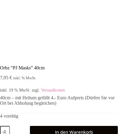
Orbz “PJ Masks” 40cm
7,95
€
inkl. % MwSt.
inkl. 19 % MwSt.
zzgl.
Versandkosten
40cm – mit Helium gefüllt 4.- Euro Aufpreis (Dürfen Sie vor
Ort bei Abholung begleichen)
4 vorrätig
Orbz
In den Warenkorb
"PJ