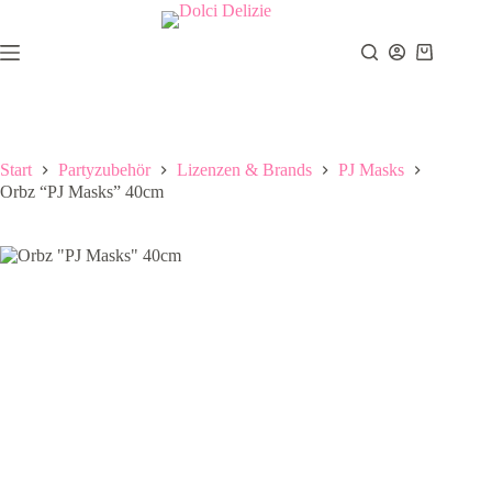
Zum
Inhalt
springen
Warenkor
Start
Partyzubehör
Lizenzen & Brands
PJ Masks
Orbz “PJ Masks” 40cm