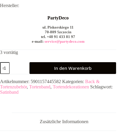
Hersteller:
PartyDeco
ul. Piskorskiego 11
70-809 Szczecin
tel. +48 91 433 81 97
e-mail:
service@partydeco.com
3 vorrätig
Satinband
In den Warenkorb
-
25
m
Artikelnummer:
5901157445582
Kategorien:
Back &
-
Tortenzubehör
,
Tortenband
,
Tortendekorationen
Schlagwort:
25
Satinband
mm
-
weiß
Menge
Zusätzliche Informationen