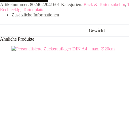
silber
Artikelnummer:
8024622041601
Kategorien:
Back & Tortenzubehör
,
37
Rechteckig
,
Tortenplatte
x
Zusätzliche Informationen
50
cm
Menge
Gewicht
Ähnliche Produkte