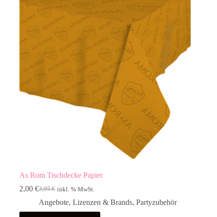
As Rom Tischdecke Papier
2,00
€
3,95
€
inkl. % MwSt.
Ursprünglicher
Aktueller
Preis
Preis
Angebote
,
Lizenzen & Brands
,
Partyzubehör
war:
ist: