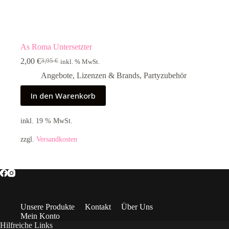
As Roma Untersetzter
2,00
€
3,95
€
inkl. % MwSt.
Ursprünglicher
Aktueller
Preis
Preis
Angebote
,
Lizenzen & Brands
,
Partyzubehör
war:
ist:
3,95 €
2,00 €.
In den Warenkorb
inkl. 19 % MwSt.
zzgl.
Versandkosten
Unsere Produkte
Kontakt
Über Uns
Mein Konto
Hilfreiche Links