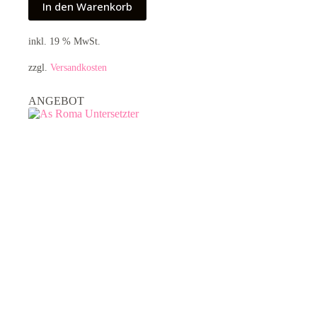
3,95 €
2,00 €.
In den Warenkorb
inkl. 19 % MwSt.
zzgl.
Versandkosten
ANGEBOT