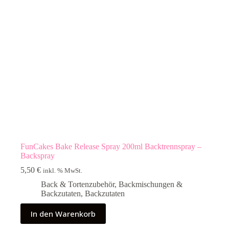
FunCakes Bake Release Spray 200ml Backtrennspray –
Backspray
5,50
€
inkl. % MwSt.
Back & Tortenzubehör
,
Backmischungen &
Backzutaten
,
Backzutaten
In den Warenkorb