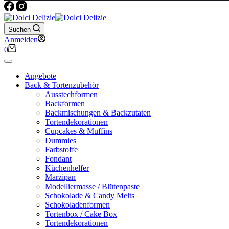
Suchen
Anmelden
Warenkorb
0
Angebote
Back & Tortenzubehör
Ausstechformen
Backformen
Backmischungen & Backzutaten
Tortendekorationen
Cupcakes & Muffins
Dummies
Farbstoffe
Fondant
Küchenhelfer
Marzipan
Modelliermasse / Blütenpaste
Schokolade & Candy Melts
Schokoladenformen
Tortenbox / Cake Box
Tortendekorationen