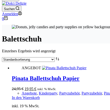
Suchen
Anmelden
Warenkorb
0
Balettschuh
Einzelnes Ergebnis wird angezeigt
ANGEBOT
Pinata Ballettschuh Papier
Ursprünglicher
Aktueller
24,95
€
19,95
€
inkl. % MwSt.
Preis
Preis
Angebote
,
Kinderparty
,
Partyzubehör
,
Partyzubehör
,
Pin
war:
ist:
In den Warenkorb
24,95 €
19,95 €.
inkl. 19 % MwSt.