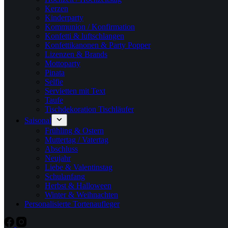
Kerzen
Kinderparty
Kommunion / Konfirmation
Konfetti & luftschlangen
Konfettikanonen & Party Popper
Lizenzen & Brands
Mottoparty
Pinata
Selfie
Servietten mit Text
Taufe
Tischdekoration Tischläufer
Saisonal
Frühling & Ostern
Muttertag / Vatertag
Abschluss
Neujahr
Liebe & Valentinstag
Schulanfang
Herbst & Halloween
Winter & Weihnachten
Personalisierte Tortenaufleger