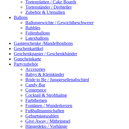
Tortenplatten / Cake Boards
Tortenständer / Drehteller
Zubehör & Utensilien
Ballons
Ballongewichte / Gewichtbeschwerer
Bubbles
Folienballons
Latexballons
Gastgeschenke /Mandelbonbons
Geschenkartikel
Geschenkpapier / Geschenkbänder
Gutscheinkarte
Partyzubehör
Accesories
Babys & Kleinkinder
Bride to Be / Junggesellenabschied
Candy Bar
Centerprice
Cocktail & Strohhalme
Farbthemen
Fontänen / Wunderkerzen
Fußballmannschaften
Geburtstagszahlen
Give Away / Mitbringsel
Hängedeko / Vorhänge