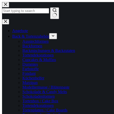
Zum
Inhalt
springen
Keine
Ergebnisse
Angebote
Back & Tortenzubehör
Ausstechformen
Backformen
Backmischungen & Backzutaten
Tortendekorationen
Cupcakes & Muffins
Dummies
Farbstoffe
Fondant
Küchenhelfer
Marzipan
Modelliermasse / Blütenpaste
Schokolade & Candy Melts
Schokoladenformen
Tortenbox / Cake Box
Tortendekorationen
Tortenplatten / Cake Boards