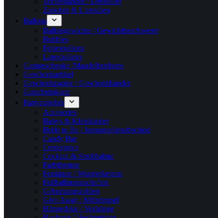
Tortenständer / Drehteller
Zubehör & Utensilien
Ballons
Ballongewichte / Gewichtbeschwerer
Bubbles
Folienballons
Latexballons
Gastgeschenke /Mandelbonbons
Geschenkartikel
Geschenkpapier / Geschenkbänder
Gutscheinkarte
Partyzubehör
Accesories
Babys & Kleinkinder
Bride to Be / Junggesellenabschied
Candy Bar
Centerprice
Cocktail & Strohhalme
Farbthemen
Fontänen / Wunderkerzen
Fußballmannschaften
Geburtstagszahlen
Give Away / Mitbringsel
Hängedeko / Vorhänge
Hochzeit / Hochzeitstag