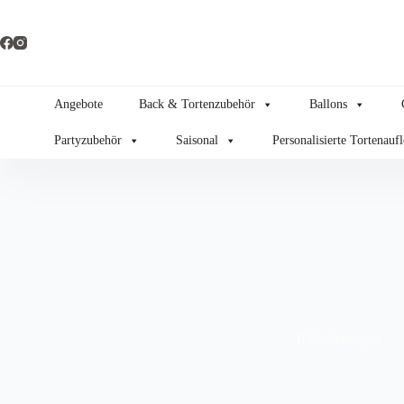
Zum
Inhalt
springen
Angebote
Back & Tortenzubehör
Ballons
Partyzubehör
Saisonal
Personalisierte Tortenauf
Blütenknospen