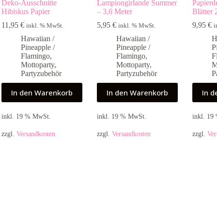
Deko-Ausschnitte
Lampiongirlande Summer
Papierd
Hibiskus Papier
– 3,6 Meter
Blätter 
11,95
€
5,95
€
9,95
€
inkl. % MwSt.
inkl. % MwSt.
i
Hawaiian /
Hawaiian /
H
Pineapple /
Pineapple /
P
Flamingo
,
Flamingo
,
F
Mottoparty
,
Mottoparty
,
M
Partyzubehör
Partyzubehör
P
In den Warenkorb
In den Warenkorb
In 
inkl. 19 % MwSt.
inkl. 19 % MwSt.
inkl. 1
zzgl.
Versandkosten
zzgl.
Versandkosten
zzgl.
Ver