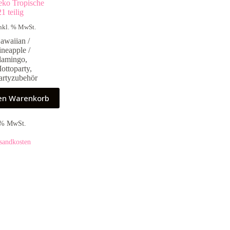
eko Tropische
21 teilig
nkl. % MwSt.
awaiian /
ineapple /
lamingo
,
ottoparty
,
artyzubehör
den Warenkorb
9 % MwSt.
sandkosten