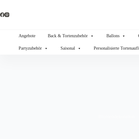
Zum
Inhalt
springen
Angebote
Back & Tortenzubehör
Ballons
Partyzubehör
Saisonal
Personalisierte Tortenauf
Blumendekoration