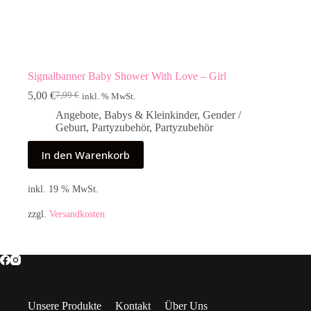
Signalbanner Baby Shower With Love – Girl
5,00
€
7,99
€
inkl. % MwSt.
Ursprünglicher
Aktueller
Preis
Preis
Angebote
,
Babys & Kleinkinder
,
Gender /
war:
ist:
Geburt
,
Partyzubehör
,
Partyzubehör
7,99 €
5,00 €.
In den Warenkorb
inkl. 19 % MwSt.
zzgl.
Versandkosten
Unsere Produkte
Kontakt
Über Uns