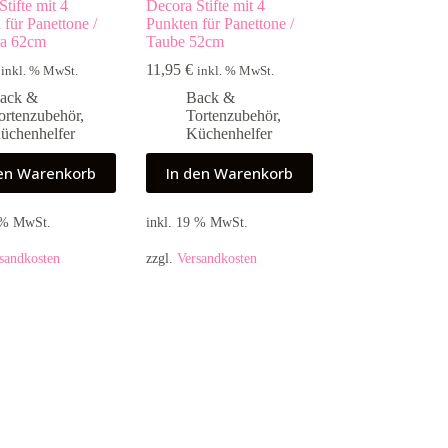
tifte mit 4
Decora Stifte mit 4
 für Panettone /
Punkten für Panettone /
a 62cm
Taube 52cm
11,95
€
inkl. % MwSt.
inkl. % MwSt.
ack &
Back &
ortenzubehör
,
Tortenzubehör
,
üchenhelfer
Küchenhelfer
den Warenkorb
In den Warenkorb
9 % MwSt.
inkl. 19 % MwSt.
sandkosten
zzgl.
Versandkosten