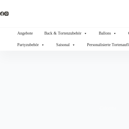
Zum
Inhalt
springen
Angebote
Back & Tortenzubehör
Ballons
Partyzubehör
Saisonal
Personalisierte Tortenauf
Colomba