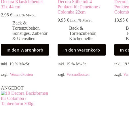
Decora Klarsichtbeutel
Decora Stifte mit 4
Decora S
32x 44 cm
Punkten für Panettone /
Punkten
Colomba 22cm
Colomb
2,95
€
inkl. % MwSt.
9,95
€
13,95
€
inkl. % MwSt.
Back &
Tortenzubehör
,
Back &
B
Sonstiges
,
Zubehör
Tortenzubehör
,
T
& Utensilien
Küchenhelfer
K
In den Warenkorb
In den Warenkorb
In 
inkl. 19 % MwSt.
inkl. 19 % MwSt.
inkl. 1
zzgl.
Versandkosten
zzgl.
Versandkosten
zzgl.
Ver
ANGEBOT