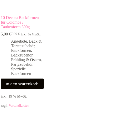
10 Decora Backformen
für Colomba /
Taubenform 300g
5,00
€
7,90
€
inkl. % MwSt.
Ursprünglicher
Aktueller
Preis
Preis
Angebote
,
Back &
war:
ist:
Tortenzubehör
,
7,90 €
5,00 €.
Backformen
,
Backzubehör
,
Frühling & Ostern
,
Partyzubehör
,
Spezielle
Backformen
In den Warenkorb
inkl. 19 % MwSt.
zzgl.
Versandkosten