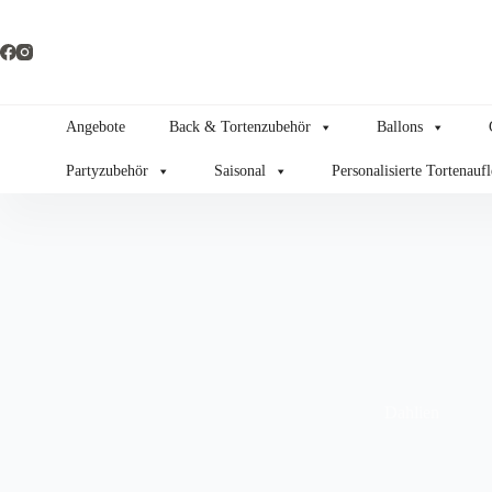
Zum
Inhalt
springen
Angebote
Back & Tortenzubehör
Ballons
Partyzubehör
Saisonal
Personalisierte Tortenauf
Dahlien