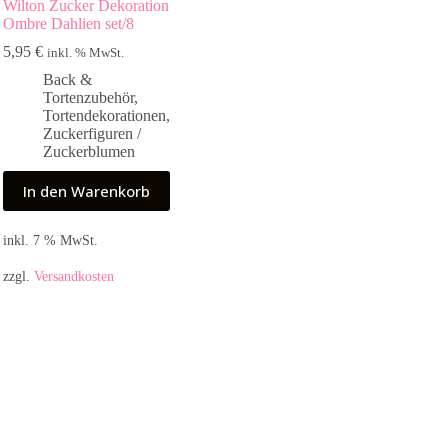
Wilton Zucker Dekoration
Ombre Dahlien set/8
5,95
€
inkl. % MwSt.
Back &
Tortenzubehör
,
Tortendekorationen
,
Zuckerfiguren /
Zuckerblumen
In den Warenkorb
inkl. 7 % MwSt.
zzgl.
Versandkosten