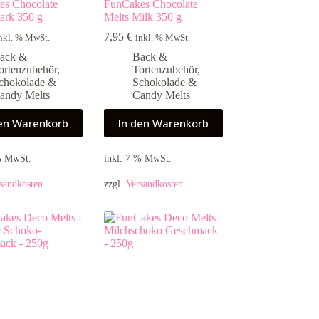
es Chocolate
FunCakes Chocolate
ark 350 g
Melts Milk 350 g
7,95
€
nkl. % MwSt.
inkl. % MwSt.
ack &
Back &
ortenzubehör
,
Tortenzubehör
,
chokolade &
Schokolade &
andy Melts
Candy Melts
den Warenkorb
In den Warenkorb
 % MwSt.
inkl. 7 % MwSt.
sandkosten
zzgl.
Versandkosten