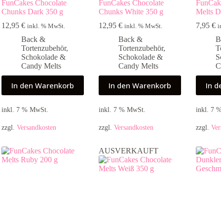
FunCakes Chocolate
FunCakes Chocolate
FunCak
Chunks Dark 350 g
Chunks White 350 g
Melts D
12,95
€
12,95
€
7,95
€
inkl. % MwSt.
inkl. % MwSt.
i
Back &
Back &
B
Tortenzubehör
,
Tortenzubehör
,
T
Schokolade &
Schokolade &
S
Candy Melts
Candy Melts
C
In den Warenkorb
In den Warenkorb
In 
inkl. 7 % MwSt.
inkl. 7 % MwSt.
inkl. 7
zzgl.
Versandkosten
zzgl.
Versandkosten
zzgl.
Ver
AUSVERKAUFT