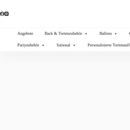
Zum
Inhalt
springen
Angebote
Back & Tortenzubehör
Ballons
Partyzubehör
Saisonal
Personalisierte Tortenauf
drops