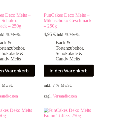
es Deco Melts –
FunCakes Deco Melts –
r Schoko-
Milchschoko Geschmack
ack – 250g
– 250g
4,95
€
nkl. % MwSt.
inkl. % MwSt.
ack &
Back &
ortenzubehör
,
Tortenzubehör
,
chokolade &
Schokolade &
andy Melts
Candy Melts
den Warenkorb
In den Warenkorb
 % MwSt.
inkl. 7 % MwSt.
sandkosten
zzgl.
Versandkosten