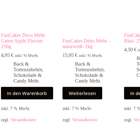
FunCakes Deco Melts
FunCake
Green Apple Flavour
FunCakes Deko Melts –
Blau- 2
250g
naturweiß- 1kg
4,50
€
i
4,95
€
15,95
€
inkl. % MwSt.
inkl. % MwSt.
B
Back &
Back &
T
Tortenzubehör
,
Tortenzubehör
,
S
Schokolade &
Schokolade &
C
Candy Melts
Candy Melts
In den Warenkorb
Weiterlesen
In 
inkl. 7 % MwSt.
inkl. 7 % MwSt.
inkl. 7
zzgl.
Versandkosten
zzgl.
Versandkosten
zzgl.
Ver