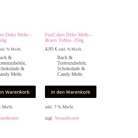
s Deko Melts -
FunCakes Deko Melts -
50g
Braun Toffee- 250g
4,95
€
nkl. % MwSt.
inkl. % MwSt.
ack &
Back &
ortenzubehör
,
Tortenzubehör
,
chokolade &
Schokolade &
andy Melts
Candy Melts
den Warenkorb
In den Warenkorb
 % MwSt.
inkl. 7 % MwSt.
sandkosten
zzgl.
Versandkosten