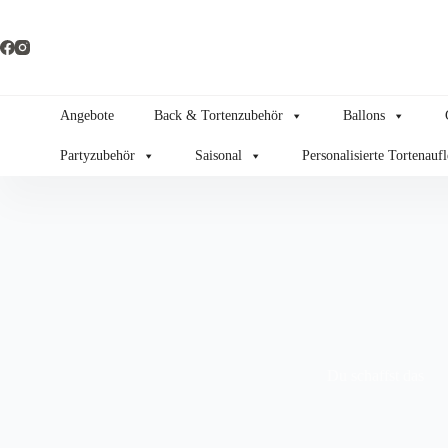
Zum
Inhalt
springen
Angebote
Back & Tortenzubehör
Ballons
Partyzubehör
Saisonal
Personalisierte Tortenauf
Du schaffst das