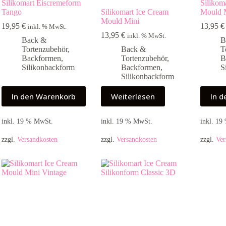
Silikomart Eiscremeform
Silikom
Tango
Silikomart Ice Cream
Mould 
Mould Mini
19,95
€
13,95
€
inkl. % MwSt.
13,95
€
inkl. % MwSt.
Back &
B
Tortenzubehör
,
Back &
T
Backformen
,
Tortenzubehör
,
B
Silikonbackform
Backformen
,
S
Silikonbackform
In den Warenkorb
Weiterlesen
In 
inkl. 19 % MwSt.
inkl. 19 % MwSt.
inkl. 1
zzgl.
Versandkosten
zzgl.
Versandkosten
zzgl.
Ver