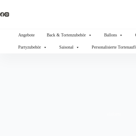
Zum
Inhalt
springen
Angebote
Back & Tortenzubehör
Ballons
Partyzubehör
Saisonal
Personalisierte Tortenauf
eisform