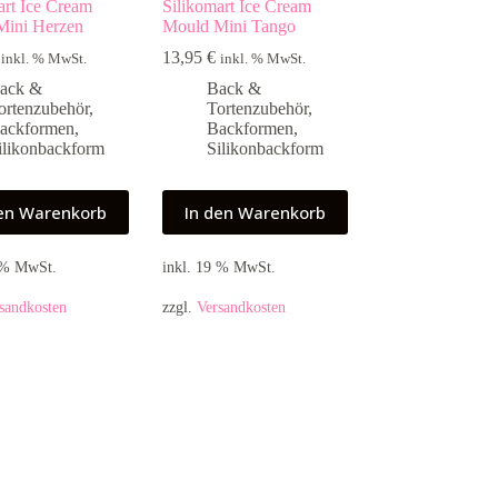
art Ice Cream
Silikomart Ice Cream
Mini Herzen
Mould Mini Tango
13,95
€
inkl. % MwSt.
inkl. % MwSt.
ack &
Back &
ortenzubehör
,
Tortenzubehör
,
ackformen
,
Backformen
,
ilikonbackform
Silikonbackform
den Warenkorb
In den Warenkorb
9 % MwSt.
inkl. 19 % MwSt.
sandkosten
zzgl.
Versandkosten