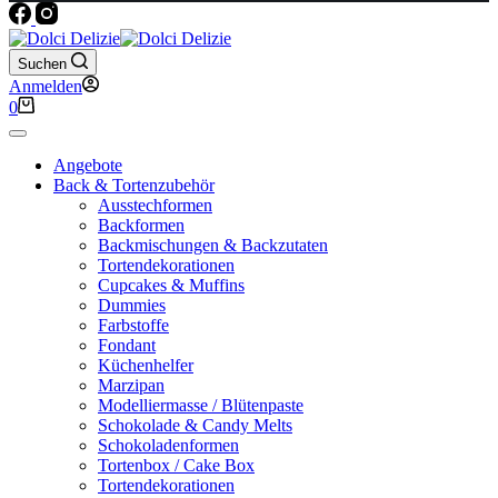
Suchen
Anmelden
Warenkorb
0
Angebote
Back & Tortenzubehör
Ausstechformen
Backformen
Backmischungen & Backzutaten
Tortendekorationen
Cupcakes & Muffins
Dummies
Farbstoffe
Fondant
Küchenhelfer
Marzipan
Modelliermasse / Blütenpaste
Schokolade & Candy Melts
Schokoladenformen
Tortenbox / Cake Box
Tortendekorationen