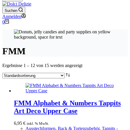
Suchen
Anmelden
Warenkorb
0
FMM
Ergebnisse 1 – 12 von 15 werden angezeigt
FMM Alphabet & Numbers Tappits
Art Deco Upper Case
6,95
€
inkl. % MwSt.
Ausstechformen
,
Back & Tortenzubehör
,
Tappits -