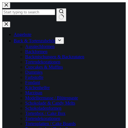
Zum
Inhalt
springen
Keine
Ergebnisse
Angebote
Back & Tortenzubehör
Ausstechformen
Backformen
Backmischungen & Backzutaten
Tortendekorationen
Cupcakes & Muffins
Dummies
Farbstoffe
Fondant
Küchenhelfer
Marzipan
Modelliermasse / Blütenpaste
Schokolade & Candy Melts
Schokoladenformen
Tortenbox / Cake Box
Tortendekorationen
Tortenplatten / Cake Boards