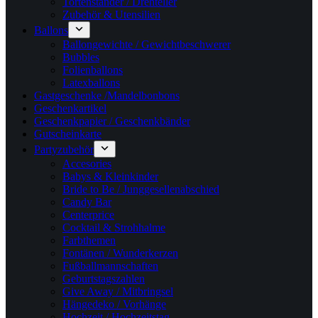
Tortenständer / Drehteller
Zubehör & Utensilien
Ballons
Ballongewichte / Gewichtbeschwerer
Bubbles
Folienballons
Latexballons
Gastgeschenke /Mandelbonbons
Geschenkartikel
Geschenkpapier / Geschenkbänder
Gutscheinkarte
Partyzubehör
Accesories
Babys & Kleinkinder
Bride to Be / Junggesellenabschied
Candy Bar
Centerprice
Cocktail & Strohhalme
Farbthemen
Fontänen / Wunderkerzen
Fußballmannschaften
Geburtstagszahlen
Give Away / Mitbringsel
Hängedeko / Vorhänge
Hochzeit / Hochzeitstag