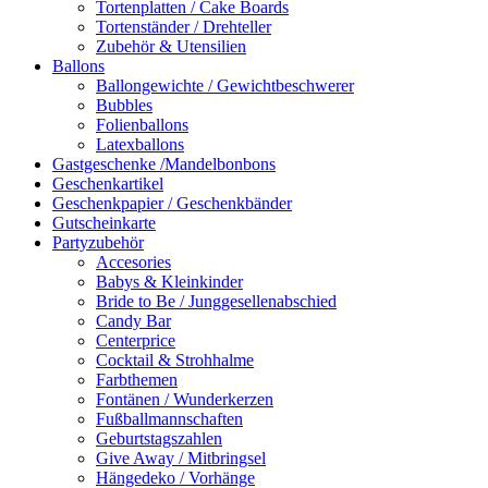
Tortenplatten / Cake Boards
Tortenständer / Drehteller
Zubehör & Utensilien
Ballons
Ballongewichte / Gewichtbeschwerer
Bubbles
Folienballons
Latexballons
Gastgeschenke /Mandelbonbons
Geschenkartikel
Geschenkpapier / Geschenkbänder
Gutscheinkarte
Partyzubehör
Accesories
Babys & Kleinkinder
Bride to Be / Junggesellenabschied
Candy Bar
Centerprice
Cocktail & Strohhalme
Farbthemen
Fontänen / Wunderkerzen
Fußballmannschaften
Geburtstagszahlen
Give Away / Mitbringsel
Hängedeko / Vorhänge