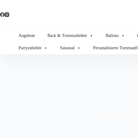
Zum
Inhalt
springen
Angebote
Back & Tortenzubehör
Ballons
Partyzubehör
Saisonal
Personalisierte Tortenauf
Fühl dich gedrückt