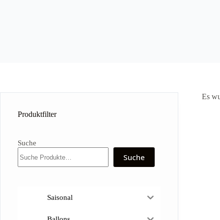
Es wu
Produktfilter
Suche
Suche
Saisonal
Ballons