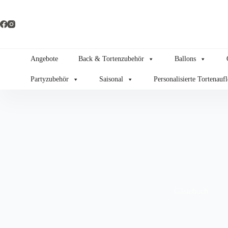
Zum
Inhalt
springen
Angebote
Back & Tortenzubehör
Ballons
Partyzubehör
Saisonal
Personalisierte Tortenauf
Gästebuch