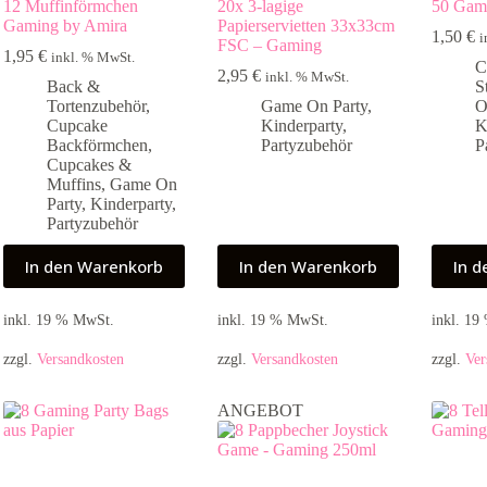
12 Muffinförmchen
20x 3-lagige
50 Gami
Gaming by Amira
Papierservietten 33x33cm
1,50
€
i
FSC – Gaming
1,95
€
inkl. % MwSt.
C
2,95
€
inkl. % MwSt.
Back &
S
Tortenzubehör
,
Game On Party
,
O
Cupcake
Kinderparty
,
K
Backförmchen
,
Partyzubehör
P
Cupcakes &
Muffins
,
Game On
Party
,
Kinderparty
,
Partyzubehör
In den Warenkorb
In den Warenkorb
In 
inkl. 19 % MwSt.
inkl. 19 % MwSt.
inkl. 1
zzgl.
Versandkosten
zzgl.
Versandkosten
zzgl.
Ver
ANGEBOT