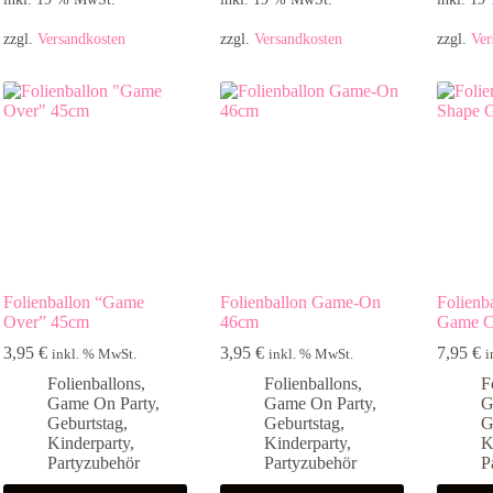
zzgl.
Versandkosten
zzgl.
Versandkosten
zzgl.
Ver
Folienballon “Game
Folienballon Game-On
Folienb
Over” 45cm
46cm
Game Co
3,95
€
3,95
€
7,95
€
inkl. % MwSt.
inkl. % MwSt.
i
Folienballons
,
Folienballons
,
F
Game On Party
,
Game On Party
,
G
Geburtstag
,
Geburtstag
,
G
Kinderparty
,
Kinderparty
,
K
Partyzubehör
Partyzubehör
P