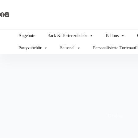
Zum
Inhalt
springen
Angebote
Back & Tortenzubehör
Ballons
Partyzubehör
Saisonal
Personalisierte Tortenauf
Gaming