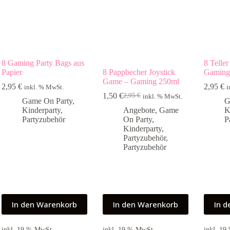
8 Gaming Party Bags aus
8 Telle
Papier
8 Pappbecher Joystick
Gamin
Game – Gaming 250ml
2,95
€
2,95
€
inkl. % MwSt.
i
1,50
€
2,95
€
inkl. % MwSt.
Ursprünglicher
Aktueller
Game On Party
,
G
Preis
Preis
Kinderparty
,
Angebote
,
Game
K
war:
ist:
Partyzubehör
On Party
,
P
2,95 €
1,50 €.
Kinderparty
,
Partyzubehör
,
Partyzubehör
In den Warenkorb
In den Warenkorb
In 
inkl. 19 % MwSt.
inkl. 19 % MwSt.
inkl. 1