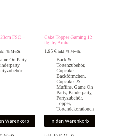
r 23cm FSC –
Cake Topper Gaming 12-
g
tlg. by Amira
1,95
€
nkl. % MwSt.
inkl. % MwSt.
ame On Party
,
Back &
inderparty
,
Tortenzubehör
,
artyzubehör
Cupcake
Backförmchen
,
Cupcakes &
Muffins
,
Game On
Party
,
Kinderparty
,
Partyzubehör
,
Topper
,
Tortendekorationen
den Warenkorb
In den Warenkorb
9 % MwSt.
inkl. 19 % MwSt.