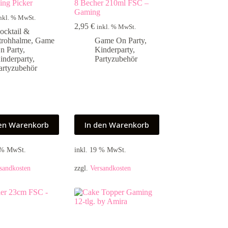
ng Picker
8 Becher 210ml FSC –
Gaming
nkl. % MwSt.
2,95
€
inkl. % MwSt.
ocktail &
trohhalme
,
Game
Game On Party
,
n Party
,
Kinderparty
,
inderparty
,
Partyzubehör
artyzubehör
den Warenkorb
In den Warenkorb
9 % MwSt.
inkl. 19 % MwSt.
sandkosten
zzgl.
Versandkosten