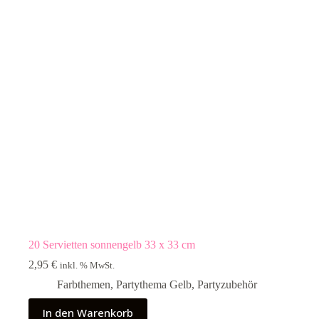
20 Servietten sonnengelb 33 x 33 cm
2,95
€
inkl. % MwSt.
Farbthemen
,
Partythema Gelb
,
Partyzubehör
In den Warenkorb