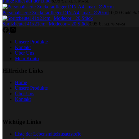
Junge kniet auf der Bibel
6,95
€
inkl. % MwSt.
Personalisierte Zuckeraufleger DIN A4 | max. ∅20cm
10,00
€
inkl. %
Spritzbeutel 41x21cm | Modecor – 20 Stück
9,95
€
inkl. % MwSt.
Unsere Produkte
Kontakt
Über Uns
Mein Konto
Hilfreiche Links
Home
Unsere Produkte
Über Uns
Kontakt
Wichtige Links
Liste der Lebensmittelzusatzstoffe