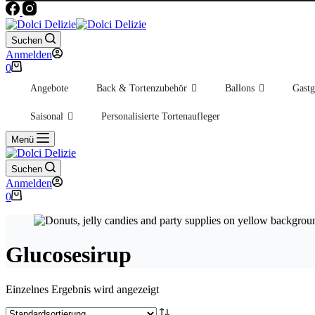
Suchen
Anmelden
Warenkorb
0
Angebote
Back & Tortenzubehör
Ballons
Gastg
Saisonal
Personalisierte Tortenaufleger
Menü
Suchen
Anmelden
Warenkorb
0
Glucosesirup
Einzelnes Ergebnis wird angezeigt