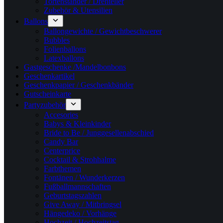
Tortenständer / Drehteller
Zubehör & Utensilien
Ballons
Ballongewichte / Gewichtbeschwerer
Bubbles
Folienballons
Latexballons
Gastgeschenke /Mandelbonbons
Geschenkartikel
Geschenkpapier / Geschenkbänder
Gutscheinkarte
Partyzubehör
Accesories
Babys & Kleinkinder
Bride to Be / Junggesellenabschied
Candy Bar
Centerprice
Cocktail & Strohhalme
Farbthemen
Fontänen / Wunderkerzen
Fußballmannschaften
Geburtstagszahlen
Give Away / Mitbringsel
Hängedeko / Vorhänge
Hochzeit / Hochzeitstag