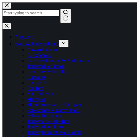
Zum
Inhalt
springen
Keine
Ergebnisse
Angebote
Back & Tortenzubehör
Ausstechformen
Backformen
Backmischungen & Backzutaten
Tortendekorationen
Cupcakes & Muffins
Dummies
Farbstoffe
Fondant
Küchenhelfer
Marzipan
Modelliermasse / Blütenpaste
Schokolade & Candy Melts
Schokoladenformen
Tortenbox / Cake Box
Tortendekorationen
Tortenplatten / Cake Boards