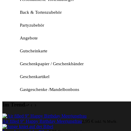
Back & Tortenzubehör
Partyzubehör
Angebote
Gutscheinkarte
Geschenkpapier / Geschenkbänder
Geschenkartikel
Gastgeschenke /Mandelbonbons
Im Trend
Air filled 9″ Happy Birthday Meerjungfrau
2,95
€
inkl. % MwSt.