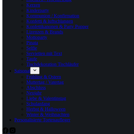
Kerzen
Kinderparty
Kommunion / Konfirmation
Konfetti & luftschlangen
Konfettikanonen & Party Popper
Lizenzen & Brands
Mottoparty
Pinata
Selfie
Servietten mit Text
Taufe
Tischdekoration Tischläufer
Saisonal
Frühling & Ostern
Muttertag / Vatertag
Abschluss
Neujahr
Liebe & Valentinstag
Schulanfang
Herbst & Halloween
Winter & Weihnachten
Personalisierte Tortenaufleger