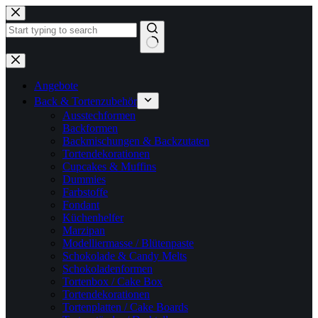
Zum
Inhalt
springen
Keine
Ergebnisse
Angebote
Back & Tortenzubehör
Ausstechformen
Backformen
Backmischungen & Backzutaten
Tortendekorationen
Cupcakes & Muffins
Dummies
Farbstoffe
Fondant
Küchenhelfer
Marzipan
Modelliermasse / Blütenpaste
Schokolade & Candy Melts
Schokoladenformen
Tortenbox / Cake Box
Tortendekorationen
Tortenplatten / Cake Boards