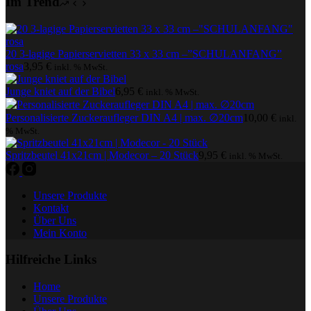
Im Trend
20 3-lagige Papierservietten 33 x 33 cm –”SCHULANFANG”
rosa
3,95
€
inkl. % MwSt.
Junge kniet auf der Bibel
6,95
€
inkl. % MwSt.
Personalisierte Zuckeraufleger DIN A4 | max. ∅20cm
10,00
€
inkl.
% MwSt.
Spritzbeutel 41x21cm | Modecor – 20 Stück
9,95
€
inkl. % MwSt.
Unsere Produkte
Kontakt
Über Uns
Mein Konto
Hilfreiche Links
Home
Unsere Produkte