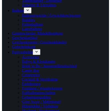
Tortenständer / Drehteller
Zubehör & Utensilien
Ballons
Ballongewichte / Gewichtbeschwerer
Bubbles
Folienballons
Latexballons
Gastgeschenke /Mandelbonbons
Geschenkartikel
Geschenkpapier / Geschenkbänder
Gutscheinkarte
Partyzubehör
Accesories
Babys & Kleinkinder
Bride to Be / Junggesellenabschied
Candy Bar
Centerprice
Cocktail & Strohhalme
Farbthemen
Fontänen / Wunderkerzen
Fußballmannschaften
Geburtstagszahlen
Give Away / Mitbringsel
Hängedeko / Vorhänge
Hochzeit / Hochzeitstag