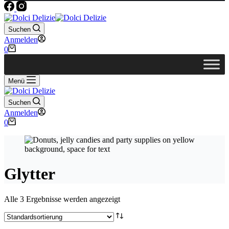
Suchen
Anmelden
Warenkorb
0
Menü
Suchen
Anmelden
Warenkorb
0
Glytter
Alle 3 Ergebnisse werden angezeigt