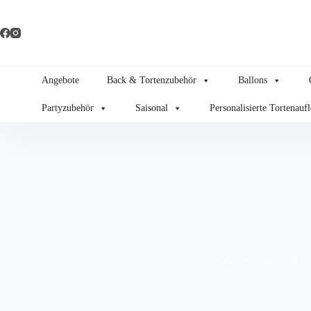
Zum
Inhalt
springen
Angebote
Back & Tortenzubehör
Ballons
Partyzubehör
Saisonal
Personalisierte Tortenauf
Großbuchstaben