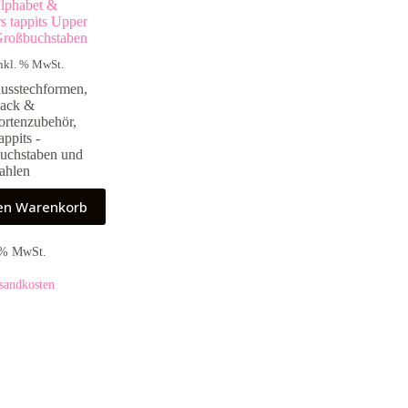
phabet &
 tappits Upper
Großbuchstaben
nkl. % MwSt.
usstechformen
,
ack &
ortenzubehör
,
appits -
uchstaben und
ahlen
den Warenkorb
9 % MwSt.
sandkosten