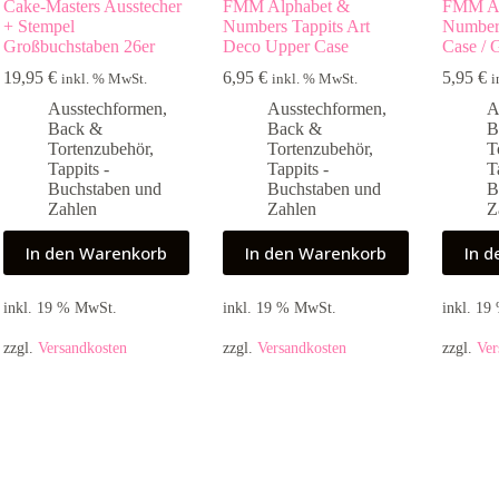
Cake-Masters Ausstecher
FMM Alphabet &
FMM Al
+ Stempel
Numbers Tappits Art
Numbers
Großbuchstaben 26er
Deco Upper Case
Case / 
19,95
€
6,95
€
5,95
€
inkl. % MwSt.
inkl. % MwSt.
i
Ausstechformen
,
Ausstechformen
,
A
Back &
Back &
B
Tortenzubehör
,
Tortenzubehör
,
T
Tappits -
Tappits -
T
Buchstaben und
Buchstaben und
B
Zahlen
Zahlen
Z
In den Warenkorb
In den Warenkorb
In 
inkl. 19 % MwSt.
inkl. 19 % MwSt.
inkl. 1
zzgl.
Versandkosten
zzgl.
Versandkosten
zzgl.
Ver