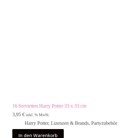
16 Servietten Harry Potter 33 x 33 cm
3,95
€
inkl. % MwSt.
Harry Potter
,
Lizenzen & Brands
,
Partyzubehör
In den Warenkorb