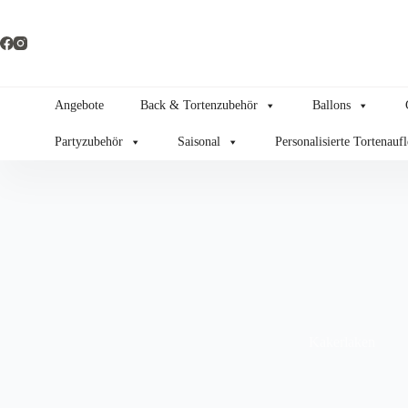
Zum
Inhalt
springen
Angebote
Back & Tortenzubehör
Ballons
Partyzubehör
Saisonal
Personalisierte Tortenauf
Kakerlaken