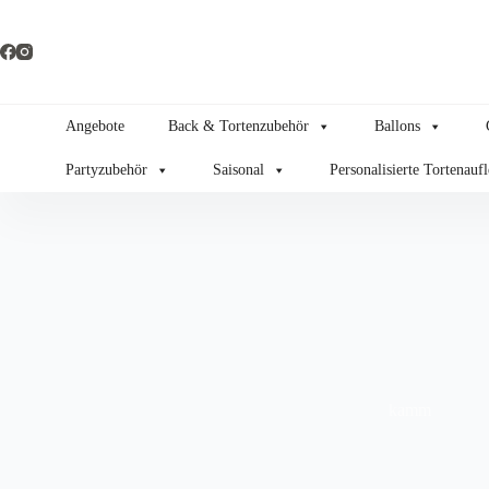
Zum
Inhalt
springen
Angebote
Back & Tortenzubehör
Ballons
Partyzubehör
Saisonal
Personalisierte Tortenauf
kamm