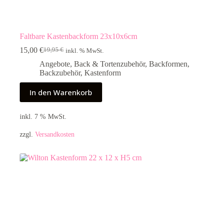
Faltbare Kastenbackform 23x10x6cm
15,00
€
19,95
€
inkl. % MwSt.
Ursprünglicher
Aktueller
Preis
Preis
Angebote
,
Back & Tortenzubehör
,
Backformen
,
war:
ist:
Backzubehör
,
Kastenform
19,95 €
15,00 €.
In den Warenkorb
inkl. 7 % MwSt.
zzgl.
Versandkosten