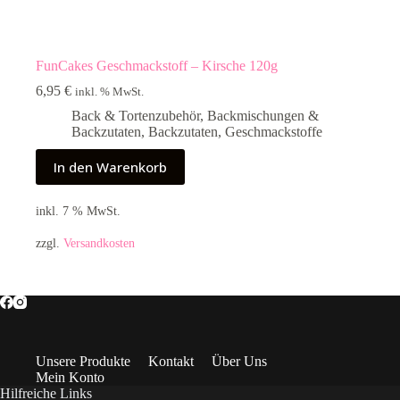
FunCakes Geschmackstoff – Kirsche 120g
6,95
€
inkl. % MwSt.
Back & Tortenzubehör
,
Backmischungen &
Backzutaten
,
Backzutaten
,
Geschmackstoffe
In den Warenkorb
inkl. 7 % MwSt.
zzgl.
Versandkosten
Unsere Produkte
Kontakt
Über Uns
Mein Konto
Hilfreiche Links