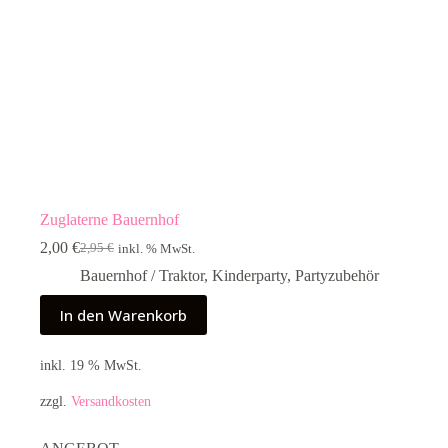
Zuglaterne Bauernhof
2,00
€
2,95
€
inkl. % MwSt.
Ursprünglicher
Aktueller
Preis
Preis
Bauernhof / Traktor
,
Kinderparty
,
Partyzubehör
war:
ist:
2,95 €
2,00 €.
In den Warenkorb
inkl. 19 % MwSt.
zzgl.
Versandkosten