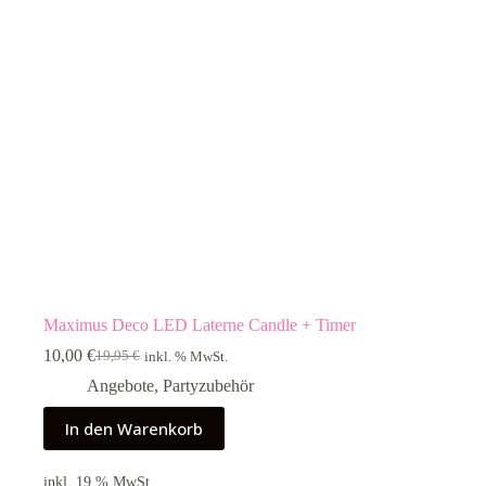
Maximus Deco LED Laterne Candle + Timer
10,00
€
19,95
€
inkl. % MwSt.
Ursprünglicher
Aktueller
Preis
Preis
Angebote
,
Partyzubehör
war:
ist:
19,95 €
10,00 €.
In den Warenkorb
inkl. 19 % MwSt.