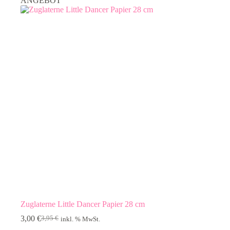
ANGEBOT
Zuglaterne Little Dancer Papier 28 cm
3,00
€
3,95
€
inkl. % MwSt.
Ursprünglicher
Aktueller