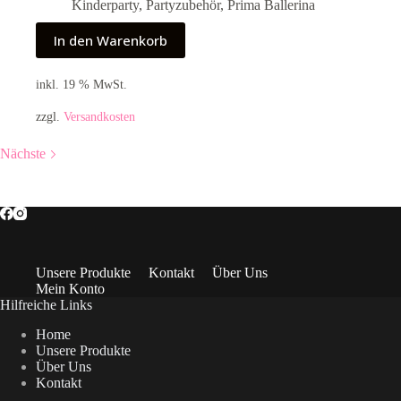
Preis
Preis
Kinderparty
,
Partyzubehör
,
Prima Ballerina
war:
ist:
3,95 €
3,00 €.
In den Warenkorb
inkl. 19 % MwSt.
zzgl.
Versandkosten
Nächste
Unsere Produkte
Kontakt
Über Uns
Mein Konto
Hilfreiche Links
Home
Unsere Produkte
Über Uns
Kontakt