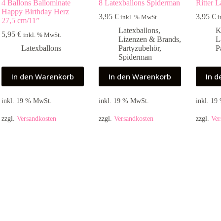
4 Ballons Ballominate
8 Latexballons Spiderman
Ritter 
Happy Birthday Herz
3,95
€
3,95
€
inkl. % MwSt.
i
27,5 cm/11”
Latexballons
,
K
5,95
€
inkl. % MwSt.
Lizenzen & Brands
,
L
Latexballons
Partyzubehör
,
P
Spiderman
In den Warenkorb
In den Warenkorb
In 
inkl. 19 % MwSt.
inkl. 19 % MwSt.
inkl. 1
zzgl.
Versandkosten
zzgl.
Versandkosten
zzgl.
Ver