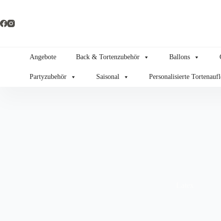
Zum
Inhalt
springen
Angebote
Back & Tortenzubehör
Ballons
Partyzubehör
Saisonal
Personalisierte Tortenauf
Latex