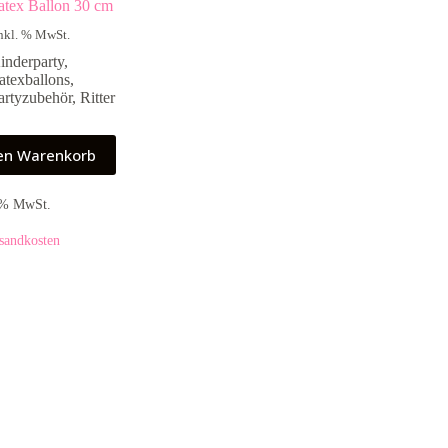
Latex Ballon 30 cm
nkl. % MwSt.
inderparty
,
atexballons
,
artyzubehör
,
Ritter
den Warenkorb
9 % MwSt.
sandkosten