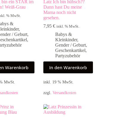
h bin ein STAR im
Latz Ich bin hübsch??
n! Weiß-Grau
Dann hast Du meine
Mama noch nicht
nkl. % MwSt.
gesehen.
abys &
7,95
€
inkl. % MwSt.
leinkinder
,
ender / Geburt
,
Babys &
eschenkartikel
,
Kleinkinder
,
artyzubehör
Gender / Geburt
,
Geschenkartikel
,
Partyzubehör
den Warenkorb
In den Warenkorb
9 % MwSt.
inkl. 19 % MwSt.
sandkosten
zzgl.
Versandkosten