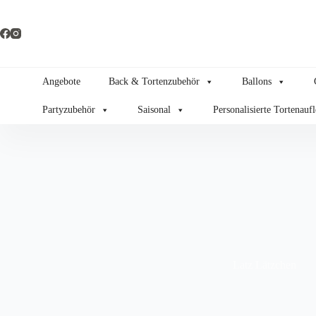
Zum
Inhalt
springen
Angebote
Back & Tortenzubehör
Ballons
Partyzubehör
Saisonal
Personalisierte Tortenauf
Latz Lätzchen