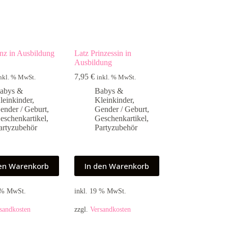
inz in Ausbildung
Latz Prinzessin in
Ausbildung
7,95
€
nkl. % MwSt.
inkl. % MwSt.
abys &
Babys &
leinkinder
,
Kleinkinder
,
ender / Geburt
,
Gender / Geburt
,
eschenkartikel
,
Geschenkartikel
,
artyzubehör
Partyzubehör
den Warenkorb
In den Warenkorb
9 % MwSt.
inkl. 19 % MwSt.
sandkosten
zzgl.
Versandkosten