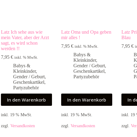
Latz Ich sehe aus wie
Latz Oma und Opa geben
Latz Pr
mein Vater, aber der Arzt
mir alles !
Blau
sagt, es wird schon
7,95
€
7,95
€
inkl. % MwSt.
i
werden !!
Babys &
B
7,95
€
inkl. % MwSt.
Kleinkinder
,
K
Babys &
Gender / Geburt
,
G
Kleinkinder
,
Geschenkartikel
,
G
Gender / Geburt
,
Partyzubehör
P
Geschenkartikel
,
Partyzubehör
In den Warenkorb
In den Warenkorb
In 
inkl. 19 % MwSt.
inkl. 19 % MwSt.
inkl. 1
zzgl.
Versandkosten
zzgl.
Versandkosten
zzgl.
Ver