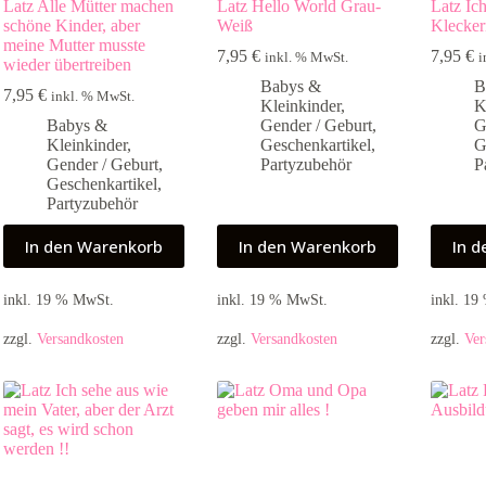
Latz Alle Mütter machen
Latz Hello World Grau-
Latz Ic
schöne Kinder, aber
Weiß
Klecker
meine Mutter musste
7,95
€
7,95
€
inkl. % MwSt.
i
wieder übertreiben
Babys &
B
7,95
€
inkl. % MwSt.
Kleinkinder
,
K
Babys &
Gender / Geburt
,
G
Kleinkinder
,
Geschenkartikel
,
G
Gender / Geburt
,
Partyzubehör
P
Geschenkartikel
,
Partyzubehör
In den Warenkorb
In den Warenkorb
In 
inkl. 19 % MwSt.
inkl. 19 % MwSt.
inkl. 1
zzgl.
Versandkosten
zzgl.
Versandkosten
zzgl.
Ver