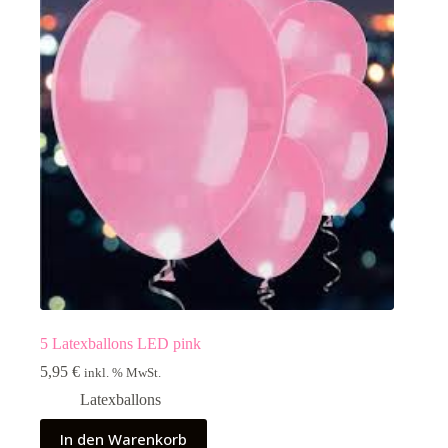
5 Latexballons LED pink
5,95
€
inkl. % MwSt.
Latexballons
In den Warenkorb