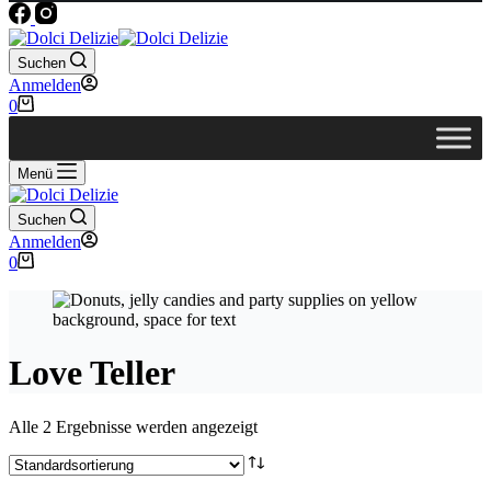
Suchen
Anmelden
Warenkorb
0
Menü
Suchen
Anmelden
Warenkorb
0
Love Teller
Alle 2 Ergebnisse werden angezeigt