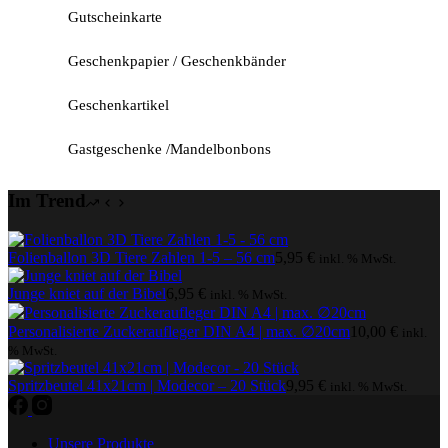
Gutscheinkarte
Geschenkpapier / Geschenkbänder
Geschenkartikel
Gastgeschenke /Mandelbonbons
Im Trend
Folienballon 3D Tiere Zahlen 1-5 – 56 cm
5,95
€
inkl. % MwSt.
Junge kniet auf der Bibel
6,95
€
inkl. % MwSt.
Personalisierte Zuckeraufleger DIN A4 | max. ∅20cm
10,00
€
inkl.
% MwSt.
Spritzbeutel 41x21cm | Modecor – 20 Stück
9,95
€
inkl. % MwSt.
Unsere Produkte