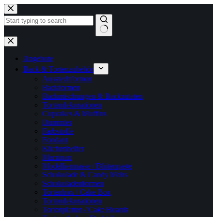
Zum
Inhalt
springen
Keine
Ergebnisse
Angebote
Back & Tortenzubehör
Ausstechformen
Backformen
Backmischungen & Backzutaten
Tortendekorationen
Cupcakes & Muffins
Dummies
Farbstoffe
Fondant
Küchenhelfer
Marzipan
Modelliermasse / Blütenpaste
Schokolade & Candy Melts
Schokoladenformen
Tortenbox / Cake Box
Tortendekorationen
Tortenplatten / Cake Boards