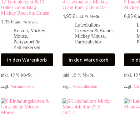
12 Tortenkerzen & 12
4 Latexballons Mickey
5 Latex
Halter Geburtstag –
Giant Ears 55,8cm/22″
Mickey
Mickey Rock the House
4,95
€
6,95
€
inkl. % MwSt.
i
1,95
€
inkl. % MwSt.
Latexballons
,
L
Kerzen
,
Mickey
Lizenzen & Brands
,
L
Mouse
,
Mickey Mouse
,
M
Partyzubehör
,
Partyzubehör
P
Zahlenkerzen
In den Warenkorb
In den Warenkorb
In 
inkl. 19 % MwSt.
inkl. 19 % MwSt.
inkl. 1
zzgl.
Versandkosten
zzgl.
Versandkosten
zzgl.
Ver