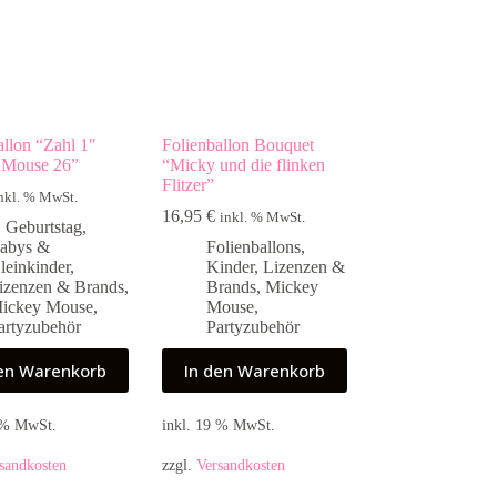
allon “Zahl 1″
Folienballon Bouquet
 Mouse 26”
“Micky und die flinken
Flitzer”
nkl. % MwSt.
16,95
€
inkl. % MwSt.
. Geburtstag
,
abys &
Folienballons
,
leinkinder
,
Kinder
,
Lizenzen &
izenzen & Brands
,
Brands
,
Mickey
ickey Mouse
,
Mouse
,
artyzubehör
Partyzubehör
den Warenkorb
In den Warenkorb
9 % MwSt.
inkl. 19 % MwSt.
sandkosten
zzgl.
Versandkosten