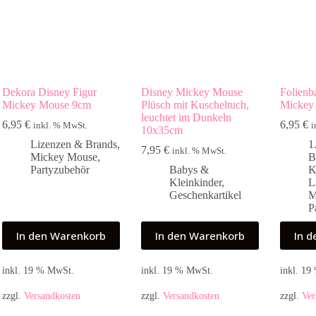
Dekora Disney Figur
Disney Mickey Mouse
Folienb
Mickey Mouse 9cm
Plüsch mit Kuscheltuch,
Mickey
leuchtet im Dunkeln
6,95
€
6,95
€
inkl. % MwSt.
i
10x35cm
Lizenzen & Brands
,
1
7,95
€
inkl. % MwSt.
Mickey Mouse
,
B
Partyzubehör
Babys &
K
Kleinkinder
,
L
Geschenkartikel
M
P
In den Warenkorb
In den Warenkorb
In 
inkl. 19 % MwSt.
inkl. 19 % MwSt.
inkl. 1
zzgl.
Versandkosten
zzgl.
Versandkosten
zzgl.
Ver