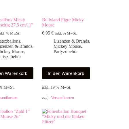
ballons Micky
Bullyland Figur Micky
seitig 27,5 cm/11”
Mouse
6,95
€
nkl. % MwSt.
inkl. % MwSt.
atexballons
,
Lizenzen & Brands
,
izenzen & Brands
,
Mickey Mouse
,
ickey Mouse
,
Partyzubehör
artyzubehör
den Warenkorb
In den Warenkorb
9 % MwSt.
inkl. 19 % MwSt.
sandkosten
zzgl.
Versandkosten