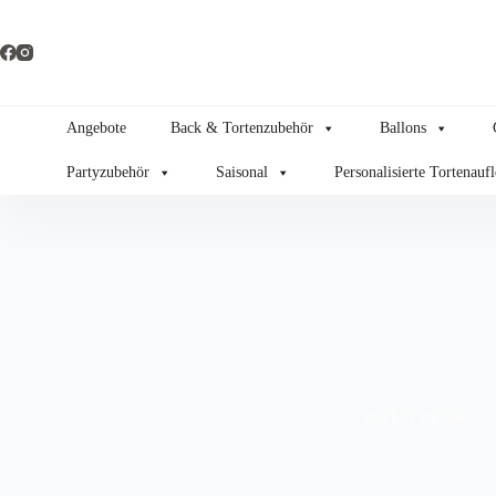
Zum
Inhalt
springen
Angebote
Back & Tortenzubehör
Ballons
Partyzubehör
Saisonal
Personalisierte Tortenauf
mickey mouse