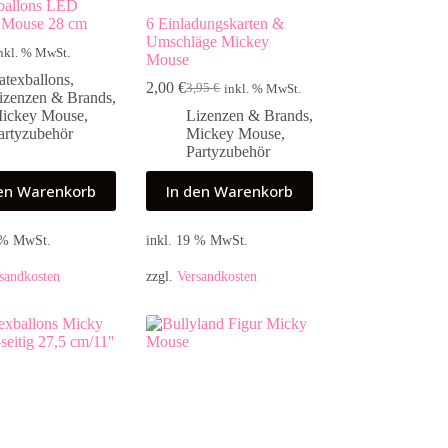
ballons LED
 Mouse 28 cm
6 Einladungskarten &
Umschläge Mickey
nkl. % MwSt.
Mouse
atexballons
,
2,00
€
3,95
€
inkl. % MwSt.
Ursprünglicher
Aktueller
izenzen & Brands
,
Preis
Preis
ickey Mouse
,
Lizenzen & Brands
,
war:
ist:
artyzubehör
Mickey Mouse
,
3,95 €
2,00 €.
Partyzubehör
den Warenkorb
In den Warenkorb
9 % MwSt.
inkl. 19 % MwSt.
sandkosten
zzgl.
Versandkosten