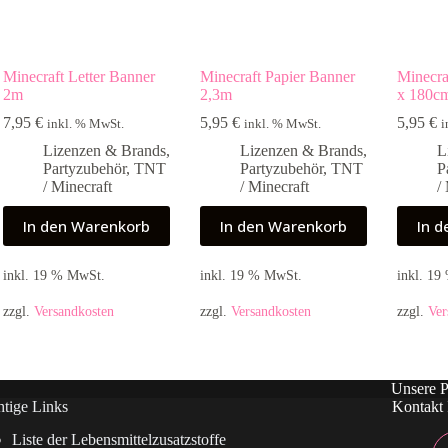
Minecraft Letter Banner
Minecraft Papier Banner
Minecra
2m
2,3m
x 180c
7,95
€
5,95
€
5,95
€
inkl. % MwSt.
inkl. % MwSt.
i
Lizenzen & Brands
,
Lizenzen & Brands
,
L
Partyzubehör
,
TNT
Partyzubehör
,
TNT
P
/ Minecraft
/ Minecraft
/
In den Warenkorb
In den Warenkorb
In 
inkl. 19 % MwSt.
inkl. 19 % MwSt.
inkl. 1
zzgl.
Versandkosten
zzgl.
Versandkosten
zzgl.
Ver
Unsere P
tige Links
Kontakt 
Liste der Lebensmittelzusatzstoffe