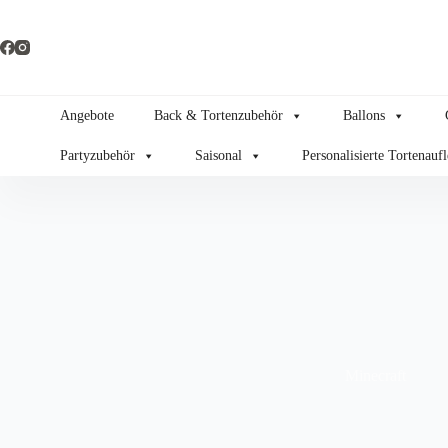
Zum
Inhalt
springen
Angebote
Back & Tortenzubehör
Ballons
Partyzubehör
Saisonal
Personalisierte Tortenauf
Minecraft