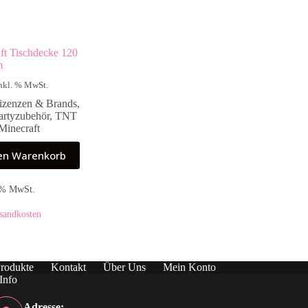
ft Tischdecke 120
m
nkl. % MwSt.
izenzen & Brands
,
artyzubehör
,
TNT
 Minecraft
den Warenkorb
9 % MwSt.
sandkosten
rodukte
Kontakt
Über Uns
Mein Konto
Info
Adresse: