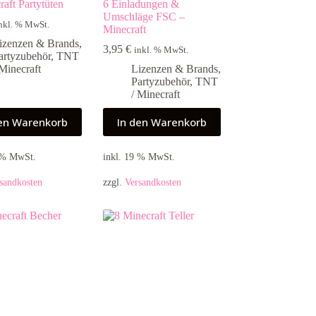
raft Partytüten
6 Einladungen &
Umschläge FSC –
nkl. % MwSt.
Minecraft
izenzen & Brands
,
3,95
€
inkl. % MwSt.
artyzubehör
,
TNT
 Minecraft
Lizenzen & Brands
,
Partyzubehör
,
TNT
/ Minecraft
den Warenkorb
In den Warenkorb
9 % MwSt.
inkl. 19 % MwSt.
sandkosten
zzgl.
Versandkosten