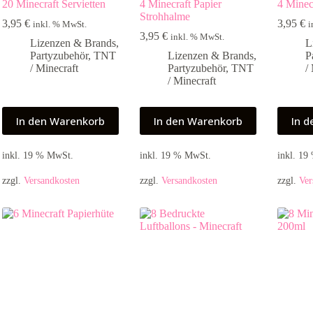
20 Minecraft Servietten
4 Minecraft Papier
4 Minec
Strohhalme
3,95
€
3,95
€
inkl. % MwSt.
i
3,95
€
inkl. % MwSt.
Lizenzen & Brands
,
L
Partyzubehör
,
TNT
Lizenzen & Brands
,
P
/ Minecraft
Partyzubehör
,
TNT
/
/ Minecraft
In den Warenkorb
In den Warenkorb
In 
inkl. 19 % MwSt.
inkl. 19 % MwSt.
inkl. 1
zzgl.
Versandkosten
zzgl.
Versandkosten
zzgl.
Ver