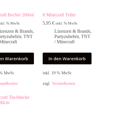
raft Becher 200ml
8 Minecraft Teller
5,95
€
nkl. % MwSt.
inkl. % MwSt.
izenzen & Brands
,
Lizenzen & Brands
,
artyzubehör
,
TNT
Partyzubehör
,
TNT
 Minecraft
/ Minecraft
den Warenkorb
In den Warenkorb
9 % MwSt.
inkl. 19 % MwSt.
sandkosten
zzgl.
Versandkosten