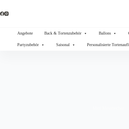
Zum
Inhalt
springen
Angebote
Back & Tortenzubehör
Ballons
Partyzubehör
Saisonal
Personalisierte Tortenauf
Mini Messbecher