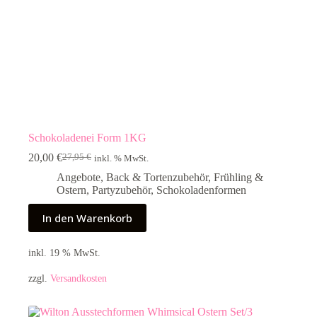
Schokoladenei Form 1KG
20,00
€
27,95
€
inkl. % MwSt.
Ursprünglicher
Aktueller
Preis
Preis
Angebote
,
Back & Tortenzubehör
,
Frühling &
war:
ist:
Ostern
,
Partyzubehör
,
Schokoladenformen
27,95 €
20,00 €.
In den Warenkorb
inkl. 19 % MwSt.
zzgl.
Versandkosten